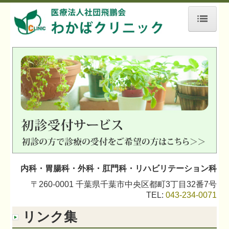
ホーム
院長紹介
初診の方へ
当院について
検査内容
施設、設備など
よくある質問
内科・胃腸科・外科・肛門科・リハビリテーション科
〒260-0001 千葉県千葉市中央区都町3丁目32番7号
English page
TEL:
043-234-0071
交通案内
リンク集
リンク集