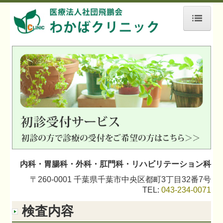
ホーム
院長紹介
初診の方へ
当院について
検査内容
施設、設備など
よくある質問
内科・胃腸科・外科・肛門科・リハビリテーション科
〒260-0001 千葉県千葉市中央区都町3丁目32番7号
English page
TEL:
043-234-0071
交通案内
検査内容
リンク集