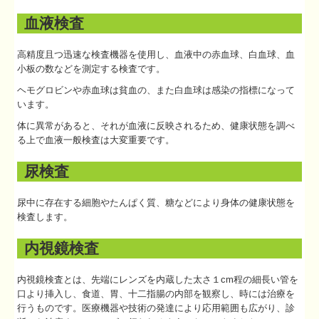
血液検査
個人情報保護方針
高精度且つ迅速な検査機器を使用し、血液中の赤血球、白血球、血
小板の数などを測定する検査です。
ヘモグロビンや赤血球は貧血の、また白血球は感染の指標になって
います。
体に異常があると、それが血液に反映されるため、健康状態を調べ
る上で血液一般検査は大変重要です。
尿検査
尿中に存在する細胞やたんぱく質、糖などにより身体の健康状態を
検査します。
内視鏡検査
内視鏡検査とは、先端にレンズを内蔵した太さ１cm程の細長い管を
口より挿入し、食道、胃、十二指腸の内部を観察し、時には治療を
行うものです。医療機器や技術の発達により応用範囲も広がり、診