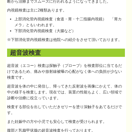
断から治療までスムーズに行われるようになってきました。
内視鏡検査は主に2種類あります。
上部消化管内視鏡検査（食道・胃・十二指腸内視鏡） 「胃カ
メラ」ともいわれます。
下部消化管内視鏡検査（大腸など）
※下部消化管内視鏡検査は他院への紹介をさせて頂いております。
超音波検査
超音波（エコー）検査は探触子（プローブ）を検査部位に当てるだ
けであるため、痛みや放射線被曝の心配がなく体への負担が少ない
検査です。
超音波を体の中に発信し、帰ってきた反射波を画像にかえて、体の
中の様子を検査します。現在では、装置の性能もよく、広い領域で
診断や治療に役立っています。
検査する部位を出していただきゼリーを塗り深触子をあてるだけで
す。
また妊娠中の方や小児でも安心して検査が受けられます。
腹部と乳腺甲状腺の超音波検査を行っております。